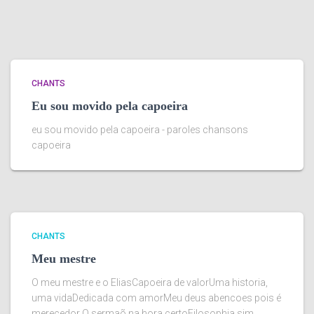
CHANTS
Eu sou movido pela capoeira
eu sou movido pela capoeira - paroles chansons
capoeira
CHANTS
Meu mestre
O meu mestre e o EliasCapoeira de valorUma historia,
uma vidaDedicada com amorMeu deus abencoes pois é
merecedor O sermaõ na hora certoFilosophia sim