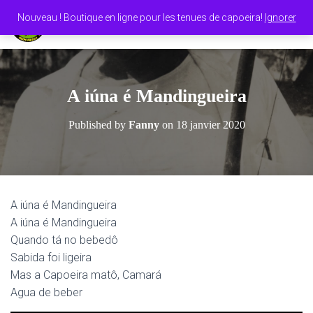
Nouveau ! Boutique en ligne pour les tenues de capoeira!
Ignorer
O
U
V
R
I
A iúna é Mandingueira
R
/
Published by
Fanny
on
18 janvier 2020
F
E
R
M
E
R
A iúna é Mandingueira
L
A iúna é Mandingueira
A
N
Quando tá no bebedô
A
Sabida foi ligeira
V
Mas a Capoeira matô, Camará
I
G
Agua de beber
A