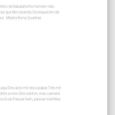
entro de Itabaianinha Homem não
iras que tão rezando Se esquecem da
eur : Mestre Bima Quadras
ui Deu dois mil réis a papai Três mil
vintém a mim Sim senhor, meu camará
 você sai Passar bem, passar mal Mas