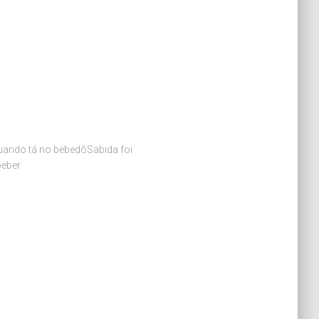
uando tá no bebedôSabida foi
beber