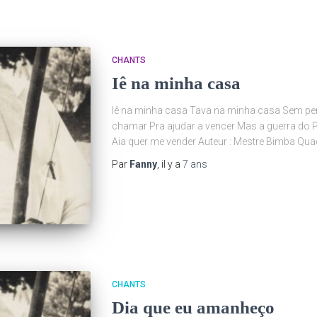
CHANTS
Iê na minha casa
Iê na minha casa Tava na minha casa Sem p
chamar Pra ajudar a vencer Mas a guerra do 
Aia quer me vender Auteur : Mestre Bimba Qu
Par
Fanny
, il y a
7 ans
CHANTS
Dia que eu amanheço