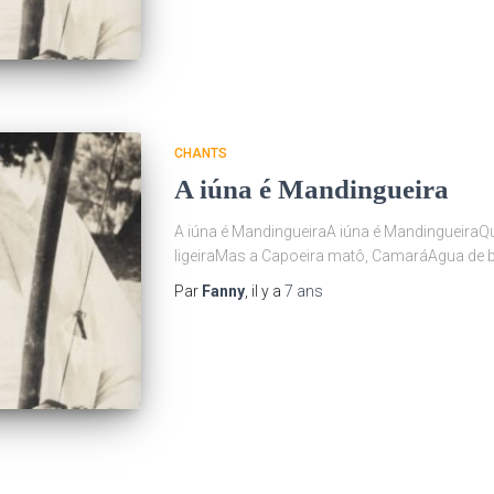
CHANTS
A iúna é Mandingueira
A iúna é MandingueiraA iúna é MandingueiraQ
ligeiraMas a Capoeira matô, CamaráAgua de 
Par
Fanny
, il y a
7 ans