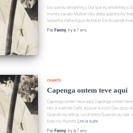
Dia que eu amanheço Dia que eu amanheço D
monta cavalo Mulher não deita galinha As fre
ladainha Haha Água de beber Eai Aruandê Aut
Par
Fanny
, il y a
7 ans
CHANTS
Capenga ontem teve aqui
Capenga ontem teve aqui Capenga ontem teve aq
réis a mamãe Café, açúcar a vovó Deu dois 
Quando eu entrar, você entra Quando eu sair,
tudo no mundo
Lire la suite
Par
Fanny
, il y a
7 ans