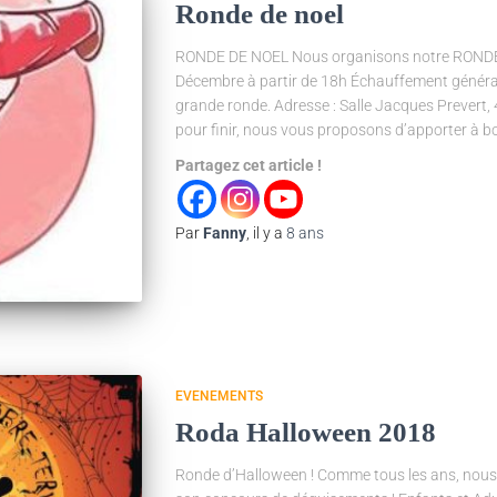
Ronde de noel
RONDE DE NOEL Nous organisons notre RONDE
Décembre à partir de 18h Échauffement général
grande ronde. Adresse : Salle Jacques Prevert,
pour finir, nous vous proposons d’apporter à b
Partagez cet article !
Par
Fanny
, il y a
8 ans
EVENEMENTS
Roda Halloween 2018
Ronde d’Halloween ! Comme tous les ans, nous