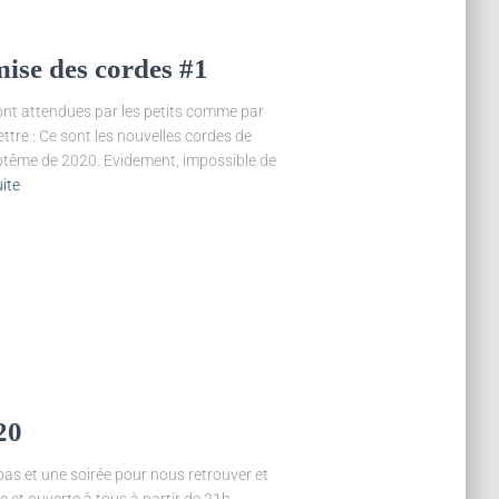
ise des cordes #1
 sont attendues par les petits comme par
ettre : Ce sont les nouvelles cordes de
aptême de 2020. Evidement, impossible de
uite
20
as et une soirée pour nous retrouver et
te et ouverte à tous à partir de 21h.