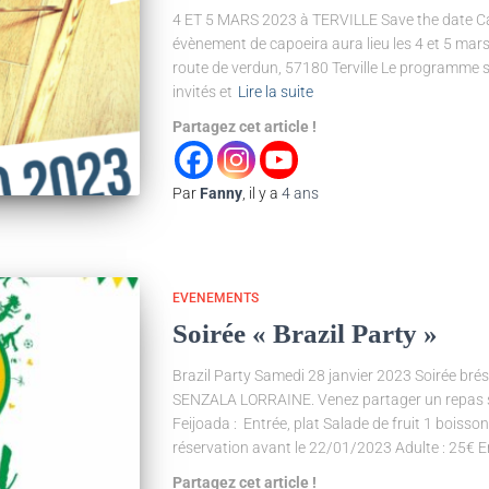
4 ET 5 MARS 2023 à TERVILLE Save the date Ca y
évènement de capoeira aura lieu les 4 et 5 mars 
route de verdun, 57180 Terville Le programme s
invités et
Lire la suite
Partagez cet article !
Par
Fanny
, il y a
4 ans
EVENEMENTS
Soirée « Brazil Party »
Brazil Party Samedi 28 janvier 2023 Soirée bré
SENZALA LORRAINE. Venez partager un repas sur
Feijoada : Entrée, plat Salade de fruit 1 boisson
réservation avant le 22/01/2023 Adulte : 25€ E
Partagez cet article !