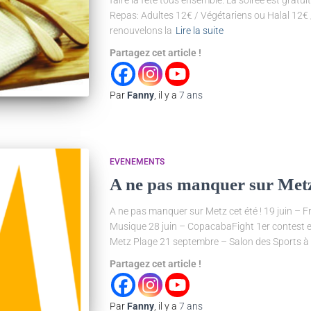
Repas: Adultes 12€ / Végétariens ou Halal 12€ 
renouvelons la
Lire la suite
Partagez cet article !
Par
Fanny
, il y a
7 ans
EVENEMENTS
A ne pas manquer sur Metz 
A ne pas manquer sur Metz cet été ! 19 juin – Fr
Musique 28 juin – CopacabaFight 1er contest es
Metz Plage 21 septembre – Salon des Sports à 
Partagez cet article !
Par
Fanny
, il y a
7 ans