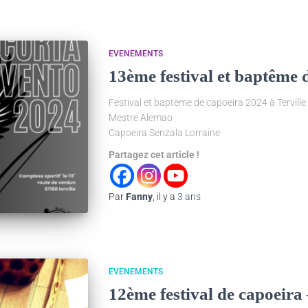
EVENEMENTS
13ème festival et baptême 
Festival et bapteme de capoeira 2024 à Terville
Mestre Alemao
Capoeira Senzala Lorraine
Partagez cet article !
Par
Fanny
, il y a
3 ans
EVENEMENTS
12ème festival de capoeira 