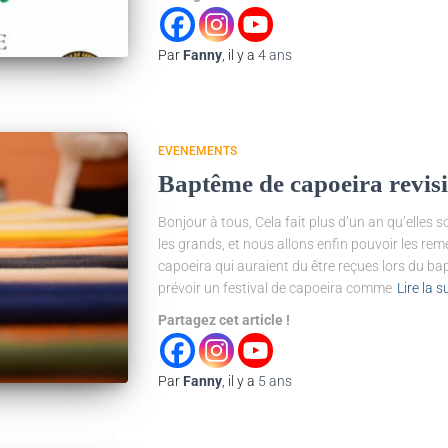
Par
Fanny
, il y a
4 ans
EVENEMENTS
Baptême de capoeira revisi
Bonjour à tous, Cela fait plus d’un an qu’elles
les grands, et nous allons enfin pouvoir les rem
capoeira qui auraient du être reçues lors du b
prévoir un festival de capoeira comme
Lire la s
Partagez cet article !
Par
Fanny
, il y a
5 ans