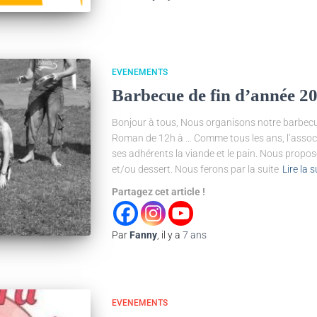
EVENEMENTS
Barbecue de fin d’année 2
Bonjour à tous, Nous organisons notre barbecue 
Roman de 12h à … Comme tous les ans, l’associ
ses adhérents la viande et le pain. Nous prop
et/ou dessert. Nous ferons par la suite
Lire la s
Partagez cet article !
Par
Fanny
, il y a
7 ans
EVENEMENTS