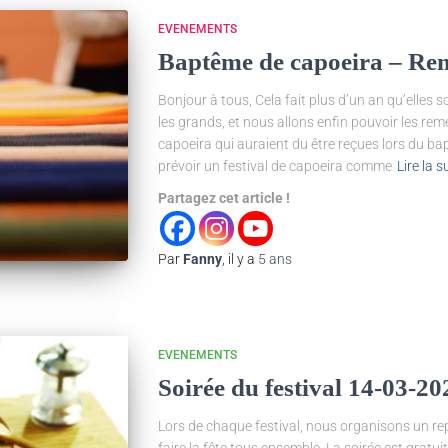
EVENEMENTS
Baptême de capoeira – Rem
Bonjour à tous, Cela fait plus d’un an qu’elles
les grands, et nous allons enfin pouvoir les rem
capoeira qui auraient du être reçues lors du b
prévoir un festival de capoeira comme
Lire la s
Partagez cet article !
Par
Fanny
, il y a
5 ans
EVENEMENTS
Soirée du festival 14-03-20
Lors de chaque festival, nous organisons un rep
faire la fête tous ensemble. La soirée est gratui