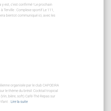
 est, c’est confirmé ! Le prochain
à Terville : Complexe sportif Le 111,
era bientot communiqué ici, avec les
silienne organisée par le club CAPOEIRA
 le thème du brésil: Cocktail tropical
 (Vin, bière, soft) Café-Thé Repas sur
nfant :
Lire la suite