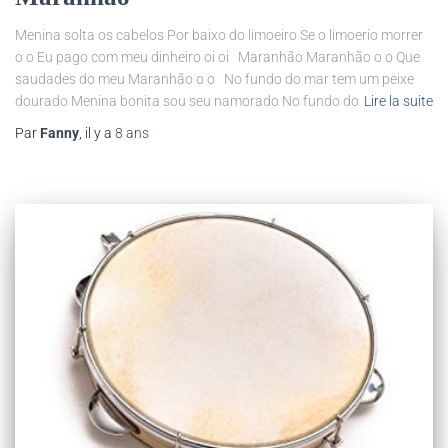
Menina solta os cabelos Por baixo do limoeiro Se o limoerio morrer
o o Eu pago com meu dinheiro oi oi Maranhão Maranhão o o Que
saudades do meu Maranhão o o No fundo do mar tem um peixe
dourado Menina bonita sou seu namorado No fundo do
Lire la suite
Par
Fanny
, il y a
8 ans