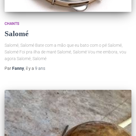
CHANTS
Salomé
Salomé, Salomé Bate com a mão que eu bato com o pé Salomé,
Salomé Foi pra ilha de maré Salomé, Salomé Vou me embora, vou
agora Salomé, Salomé
Par
Fanny
, il y a
9 ans