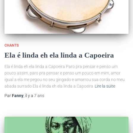
CHANTS
Ela é linda eh ela linda a Capoeira
Ela é linda eh ela linda a Capoeira Paro pra pensar e penso um
pouco assim, paro pra pensar e penso um pouco em mim, amor
igual a ela me pegou no seu gingado e amarrou sua corda no meu
abada surrado Ela é linda eh ela linda a Capoeira
Lire la suite
Par
Fanny
, il y a
7 ans