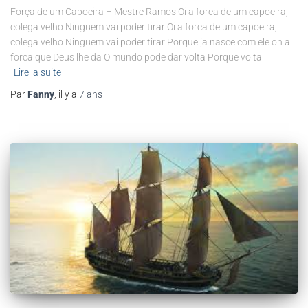
Força de um Capoeira – Mestre Ramos Oi a forca de um capoeira,
colega velho Ninguem vai poder tirar Oi a forca de um capoeira,
colega velho Ninguem vai poder tirar Porque ja nasce com ele oh a
forca que Deus lhe da O mundo pode dar volta Porque volta
Lire la suite
Par
Fanny
, il y a
7 ans