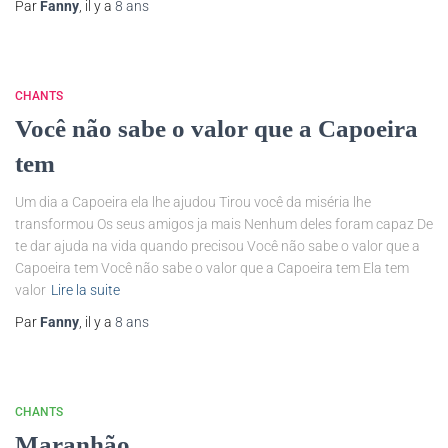
Par
Fanny
, il y a
8 ans
CHANTS
Você não sabe o valor que a Capoeira
tem
Um dia a Capoeira ela lhe ajudou Tirou você da miséria lhe
transformou Os seus amigos ja mais Nenhum deles foram capaz De
te dar ajuda na vida quando precisou Você não sabe o valor que a
Capoeira tem Você não sabe o valor que a Capoeira tem Ela tem
valor
Lire la suite
Par
Fanny
, il y a
8 ans
CHANTS
Maranhão