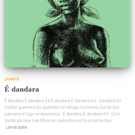
CHANTS
Ê dandara
Ê dandara Ê dandara ê ê Ê dandara Ê dandara ê ê Dandara foi
mulher guerreira No quilombo se refugio Conheceu Zumbi dos
palmares E logo se apaixonou Ê dandara Ê dandara ê ê Com
zumbi ela teve tres filhos No quilombo ela foi a rainha Sua
Lire la suite