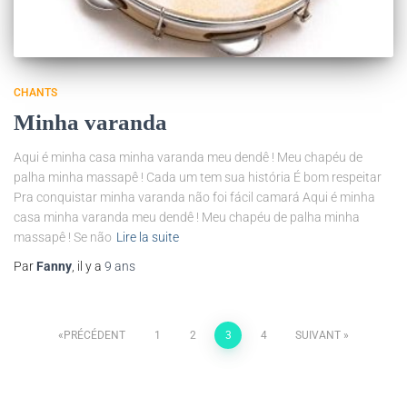
CHANTS
Minha varanda
Aqui é minha casa minha varanda meu dendê ! Meu chapéu de
palha minha massapê ! Cada um tem sua história É bom respeitar
Pra conquistar minha varanda não foi fácil camará Aqui é minha
casa minha varanda meu dendê ! Meu chapéu de palha minha
massapê ! Se não
Lire la suite
Par
Fanny
, il y a
9 ans
PRÉCÉDENT
1
2
3
4
SUIVANT