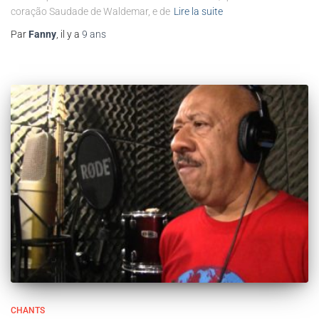
coração Saudade de Waldemar, e de
Lire la suite
Par
Fanny
, il y a
9 ans
CHANTS