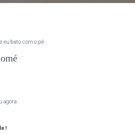
e eu bato com o pé
lomé
u agora
e !