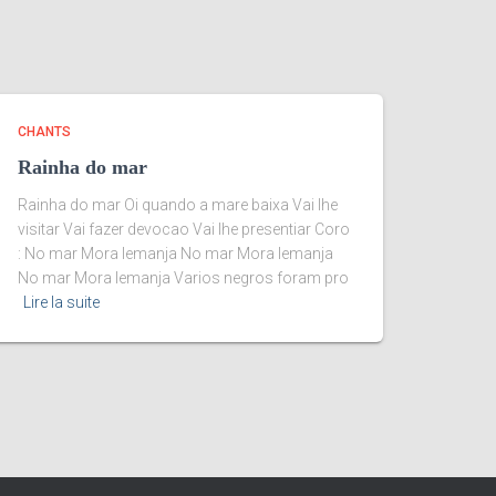
CHANTS
Rainha do mar
Rainha do mar Oi quando a mare baixa Vai lhe
visitar Vai fazer devocao Vai lhe presentiar Coro
: No mar Mora lemanja No mar Mora lemanja
No mar Mora lemanja Varios negros foram pro
Lire la suite