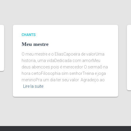
CHANTS
Meu mestre
O meu mestre e o EliasCapoeira de valorUma
historia, uma vidaDedicada com amorMeu
deus abencoes pois é merecedor O sermaõ na
hora certoFilosophia sim senhorTreina e joga
meninoPra um dia ter seu valor Agradeço ao
Lire la suite