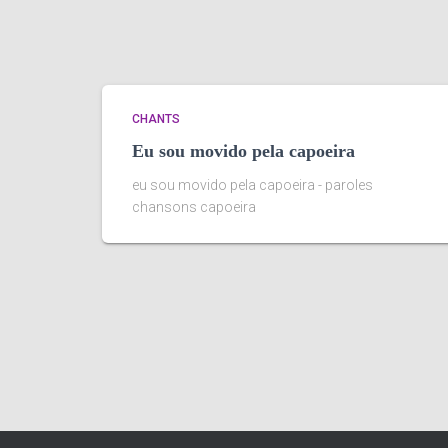
CHANTS
Eu sou movido pela capoeira
eu sou movido pela capoeira - paroles
chansons capoeira