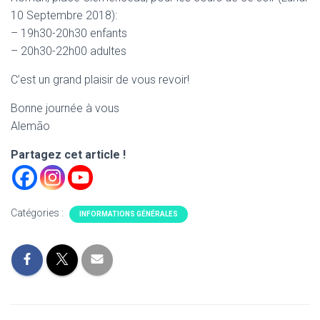
T
10 Septembre 2018):
I
O
– 19h30-20h30 enfants
N
– 20h30-22h00 adultes
C’est un grand plaisir de vous revoir!
Bonne journée à vous
Alemão
Partagez cet article !
Catégories :
INFORMATIONS GÉNÉRALES