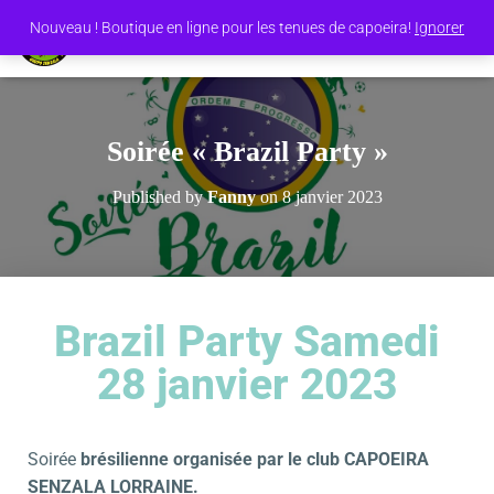
Nouveau ! Boutique en ligne pour les tenues de capoeira!
Ignorer
O
U
V
R
I
Soirée « Brazil Party »
R
/
Published by
Fanny
on
8 janvier 2023
F
E
R
M
E
R
Brazil Party Samedi
L
A
28 janvier 2023
N
A
V
I
G
Soirée
brésilienne organisée par le club CAPOEIRA
A
SENZALA LORRAINE.