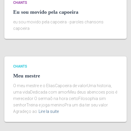
CHANTS
Eu sou movido pela capoeira
eu sou movido pela capoeira - paroles chansons
capoeira
CHANTS
Meu mestre
O meu mestre e o EliasCapoeira de valorUma historia,
uma vidaDedicada com amorMeu deus abencoes pois é
merecedor O sermaõ na hora certoFilosophia sim
senhorTreina e joga meninoPra um dia ter seu valor
Agradeço ao
Lire la suite