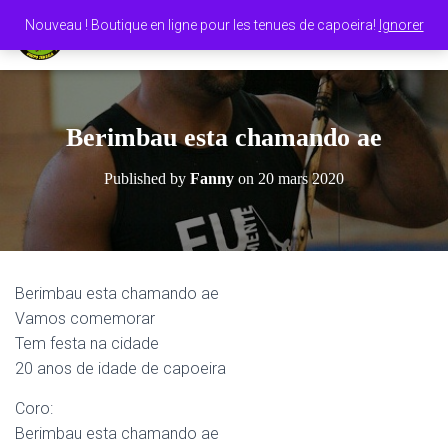
Nouveau ! Boutique en ligne pour les tenues de capoeira!
Ignorer
O
U
V
R
I
Berimbau esta chamando ae
R
/
Published by
Fanny
on
20 mars 2020
F
E
R
M
E
R
Berimbau esta chamando ae
L
Vamos comemorar
A
N
Tem festa na cidade
A
20 anos de idade de capoeira
V
I
Coro:
G
A
Berimbau esta chamando ae