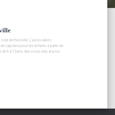
ille
 coté de thionville. L’association
e capoeira pour les enfants à partir de
s de 6 à 12ans, des cours ado et pour