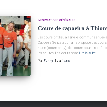
INFORMATIONS GÉNÉRALES
Cours de capoeira à Thionv
Les cours ont lieu à Terville, commune située à
Capoeira Senzala Lorraine propose des cours d
4 ans (cours baby); des cours pour les enfant
les adultes. Les cours sont
Lire la suite
Par
Fanny
, il y a
4 ans