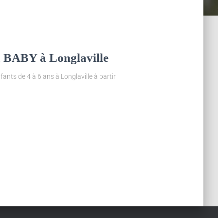
a BABY à Longlaville
ants de 4 à 6 ans à Longlaville à partir