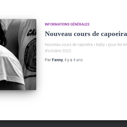
INFORMATIONS GÉNÉRALES
Nouveau cours de capoeir
Nouveau cours de capoeira « baby » pour les enf
d’octobre 2022.
Par
Fanny
, il y a
4 ans