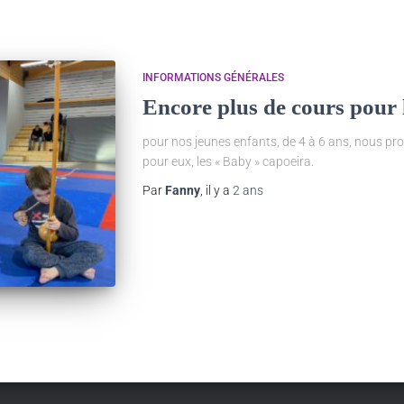
INFORMATIONS GÉNÉRALES
Encore plus de cours pour 
pour nos jeunes enfants, de 4 à 6 ans, nous p
pour eux, les « Baby » capoeira.
Par
Fanny
, il y a
2 ans