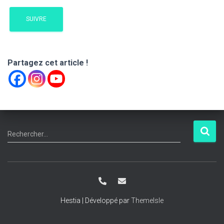
T
I
SUIVRE
O
N
Partagez cet article !
R
Rechercher…
e
c
h
e
r
c
Hestia | Développé par
ThemeIsle
h
e