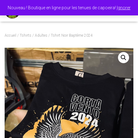
Nouveau ! Boutique en ligne pour les tenues de capoeira!
Ignorer
OUVRI
Accueil
/
Tshirts
/
Adultes
/ Tshirt Noir Baptême 2024