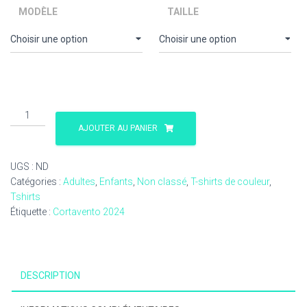
MODÈLE
TAILLE
quantité
de
AJOUTER AU PANIER
Tshirt
Noir
UGS :
ND
Baptême
Catégories :
Adultes
,
Enfants
,
Non classé
,
T-shirts de couleur
,
2024
Tshirts
Étiquette :
Cortavento 2024
DESCRIPTION